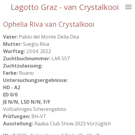
Lagotto Graz - van Crystalkooi
Zum
Hauptinhalt
springen
Ophelia Riva van Crystalkooi
Vater:
Pablo del Monte Della Dea
Mutter:
Suegiu
Riva
Wurftag:
23.04. 2022
Zuchtbuchnummer:
LAR 557
Zuchtzulassung:
Farbe:
Roano
Untersuchungsergebnisse:
HD - A2
ED 0/0
JE N/N, LSD N/N, F/F
Vollzahniges Scherengebiss
Prüfungen:
BH
-
VT
Ausstellung:
Raaba Club Show 2023 Vorzüglich